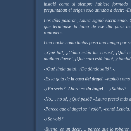
instaló como si siempre hubiese formado 
preguntaban el origen solo atinaba a decir: -Es
Los días pasaron, Laura siguió escribiendo.
que terminase la tarea de ese día para rea
ronroneos.
Una noche como tantas pasó una amiga por su
-¡Qué tal!, ¿Cómo están tus cosas?, ¡Qué ho
mañana llueve!, ¡Qué caro está todo!, y tambi
-¡Qué linda gata!. ¿De dónde salió?.-.
-Es la gata de
la casa del ángel
. –repitió como
-¿En serio?. Ahora es
sin ángel
… ¿Sabías?.
-No,… no sé, ¿Qué pasó? –Laura prestó más a
-Parece que el ángel se “voló”, -contó Leticia.
-¿Se voló?
-Bueno, es un decir…, parece que lo robaro